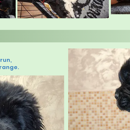
brun,
orange.