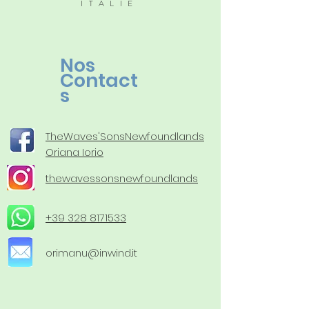
ITALIE
Nos
Contact
s
TheWaves'SonsNewfoundlands
Oriana Iorio
thewavessonsnewfoundlands
+39 328 8171533
orimanu@inwind.it