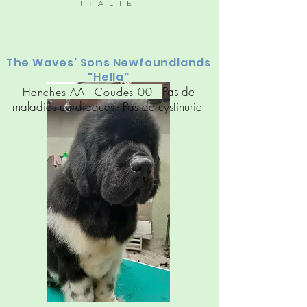
ITALIE
The Waves' Sons Newfoundlands
"Hella"
Pas de
Hanches AA - Coudes 00 -
maladies cardiaques
- Pas de cy
stinuri
e