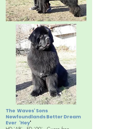
The Waves' Sons
Newfoundlands Better Dream
Ever 'Hey
'
HD 'AB' - ED '00' - Cuore free