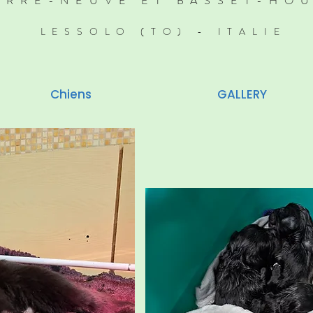
ERRE-NEUVE ET BASSET-HO
LESSOLO (TO) - ITALIE
Chiens
GALLERY