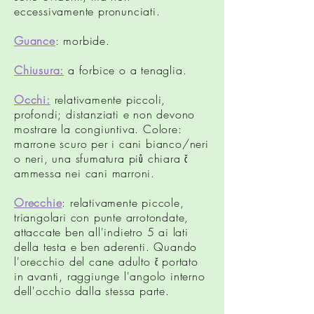
eccessivamente pronunciati.
Guance
: morbide.
Chiusura:
a forbice o a tenaglia.
Occhi:
relativamente piccoli,
profondi; distanziati e non devono
mostrare la congiuntiva. Colore:
marrone scuro per i cani bianco/neri
o neri, una sfumatura piů chiara č
ammessa nei cani marroni.
Orecchie
: relativamente piccole,
triangolari con punte arrotondate,
attaccate ben all'indietro 5 ai lati
della testa e ben aderenti. Quando
l'orecchio del cane adulto č portato
in avanti, raggiunge l'angolo interno
dell'occhio dalla stessa parte.