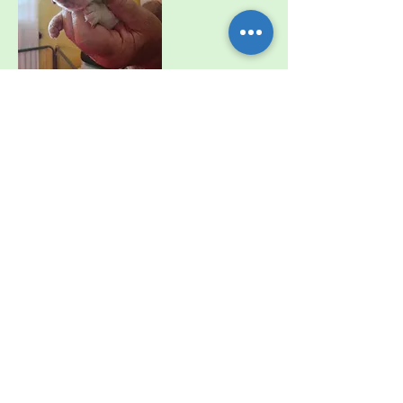
Cachorro macho bicolor, collar
azul.