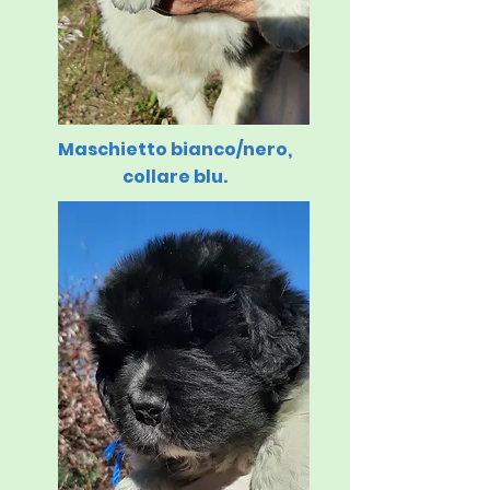
Maschietto bianco/nero,
collare blu.